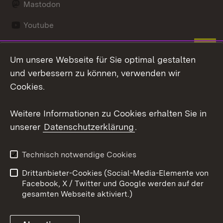
Mastodon
Youtube
Zum 
Um unsere Webseite für Sie optimal gestalten
Kontakt
Datenschutz
und verbessern zu können, verwenden wir
Erklärung zur
Benutzungshinweise
Cookies.
Barrierefreiheit
Impressum
Cookies
Weitere Informationen zu Cookies erhalten Sie in
unserer
Datenschutzerklärung
.
Technisch notwendige Cookies
Link zum Landesportal
Drittanbieter-Cookies (Social-Media-Elemente von
Facebook, X / Twitter und Google werden auf der
gesamten Webseite aktiviert.)