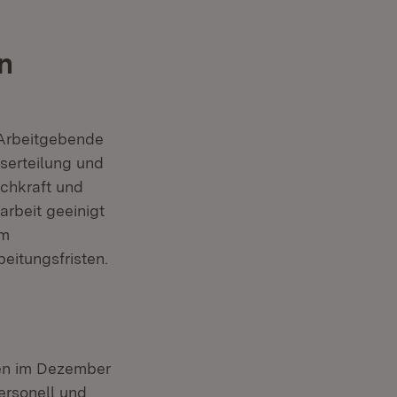
n
 Arbeitgebende
serteilung und
achkraft und
rbeit geeinigt
Im
eitungsfristen.
len im Dezember
rsonell und