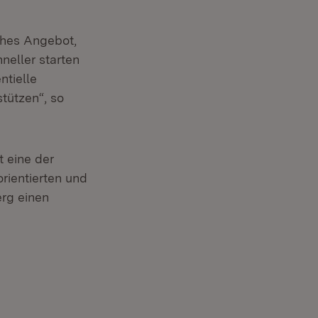
ches Angebot,
neller starten
ntielle
tützen“, so
t eine der
rientierten und
rg einen