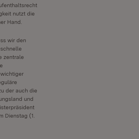
fenthaltsrecht
keit nutzt die
ner Hand.
ss wir den
 schnelle
e zentrale
ie
 wichtiger
eguläre
zu der auch die
rungsland und
isterpräsident
m Dienstag (1.