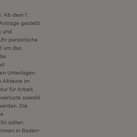
nster)
. Ab dem 1.
Anträge gestellt
g und
Uhr persönliche
nd um das
die
nd
hen Unterlagen
en Akteure im
ur für Arbeit.
verluste sowohl
werden. Die
ie
So sollen
nehmen in Baden-