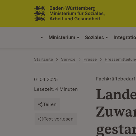
Zum Inhalt springen
Link zur Startseite
Ministerium
Soziales
Integrati
Startseite
Service
Presse
Pressemitteilu
Fachkräftebedarf
01.04.2025
Lande
Lesezeit: 4 Minuten
Teilen
Zuwan
Text vorlesen
gesta