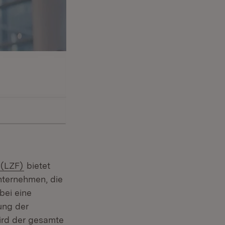
(Öffnet in neuem Fenster)
 (LZF)
bietet
nternehmen, die
bei eine
ung der
wird der gesamte