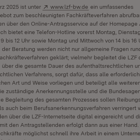
Extern:
(Öffnet in neuem Fe
rz 2025 ist unter
www.lzf-bw.de
ein umfassendes
ebot zum beschleunigten Fachkräfteverfahren abrufbar
en über den Online-Antragsservice auf der Homepage 
ich bietet eine Telefon-Hotline vorerst Montag, Diensta
9 bis 12 Uhr sowie Montag und Mittwoch von 14 bis 16 
n der Beratung werden nicht nur allgemeine Fragen ru
chkräfteverfahren geklärt; vielmehr begleitet die LZF 
über die gesamte Dauer des aufenthaltsrechtlichen u
htlichen Verfahrens, sorgt dafür, dass alle erforderlic
ichen Art und Weise vorliegen und beteiligt alle weiter
die zuständige Anerkennungsstelle und die Bundesagent
e Begleitung des gesamten Prozesses sollen Reibungs
als auch beim Berufsanerkennungsverfahren verringert 
n über die LZF-Internetseite digital eingereicht und d
it den Antragstellenden erfolgt dann aus einer Hand. 
chkräfte möglichst schnell ihre Arbeit in einem Unter