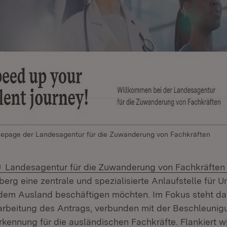
epage der Landesagentur für die Zuwanderung von Fachkräften
Extern:
Landesagentur für die Zuwanderung von Fachkräften
rg eine zentrale und spezialisierte Anlaufstelle für U
dem Ausland beschäftigen möchten. Im Fokus steht da
Bearbeitung des Antrags, verbunden mit der Beschleunig
rkennung für die ausländischen Fachkräfte. Flankiert 