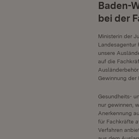
Baden-W
bei der 
Ministerin der J
Landesagentur h
unsere Auslände
auf die Fachkrä
Ausländerbehörd
Gewinnung der F
Gesundheits- un
nur gewinnen, we
Anerkennung aus
für Fachkräfte a
Verfahren anbiet
aus dem Auslan