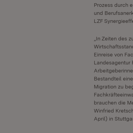
Prozess durch e
und Berufsanerk
LZF Synergieeff
„In Zeiten des 
Wirtschaftsstan
Einreise von Fac
Landesagentur he
Arbeitgeberinne
Bestandteil eine
Migration zu beg
Fachkräfteeinwa
brauchen die Me
Winfried Kretsc
April) in Stuttgar