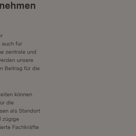
rnehmen
er
 auch für
e zentrale und
werden unsere
 Beitrag für die
“
Seiten können
ür die
sen als Standort
d zügige
ierte Fachkräfte