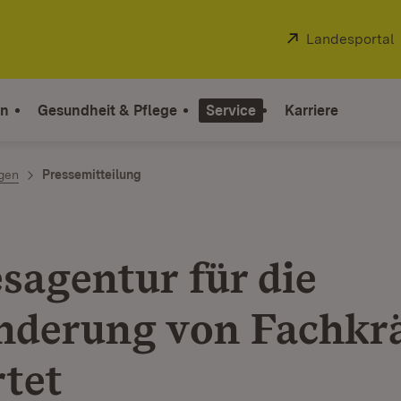
Extern:
Landesportal
on
Gesundheit & Pflege
Service
Karriere
ngen
Pressemitteilung
sagentur für die
derung von Fachkrä
rtet