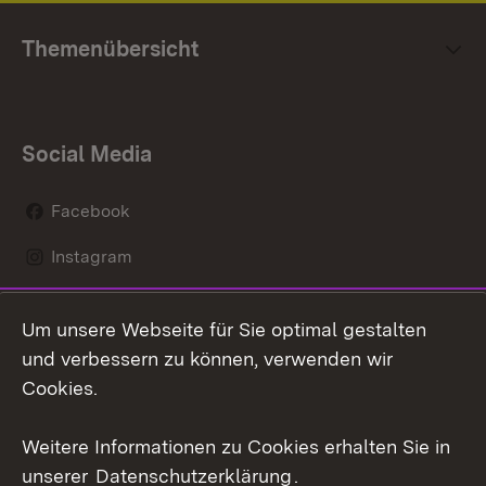
Themenübersicht
Social Media
Facebook
Instagram
LinkedIn
Um unsere Webseite für Sie optimal gestalten
Mastodon
und verbessern zu können, verwenden wir
Cookies.
Youtube
Weitere Informationen zu Cookies erhalten Sie in
Zum 
unserer
Datenschutzerklärung
.
Kontakt
Datenschutz