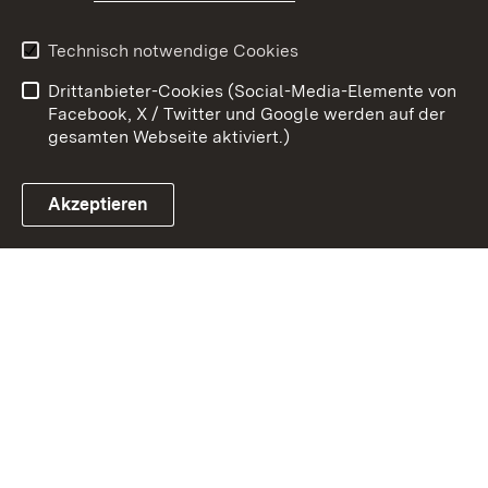
Erklärung zur
Benutzungshinweise
Technisch notwendige Cookies
Barrierefreiheit
Drittanbieter-Cookies (Social-Media-Elemente von
Impressum
Cookies
Facebook, X / Twitter und Google werden auf der
gesamten Webseite aktiviert.)
Akzeptieren
Link zum Landesportal