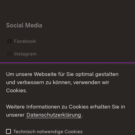
Social Media
Facebook
Instagram
LinkedIn
Um unsere Webseite für Sie optimal gestalten
Mastodon
und verbessern zu können, verwenden wir
Cookies.
Youtube
Weitere Informationen zu Cookies erhalten Sie in
Zum 
unserer
Datenschutzerklärung
.
Kontakt
Datenschutz
Erklärung zur
Benutzungshinweise
Technisch notwendige Cookies
Barrierefreiheit