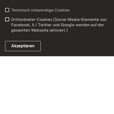
Erklärung zur
Benutzungshinweise
Technisch notwendige Cookies
Barrierefreiheit
Drittanbieter-Cookies (Social-Media-Elemente von
Impressum
Cookies
Facebook, X / Twitter und Google werden auf der
gesamten Webseite aktiviert.)
Akzeptieren
Link zum Landesportal