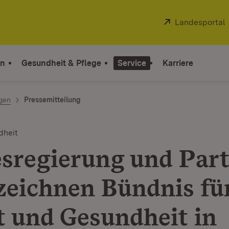
Extern:
Landesportal
on
Gesundheit & Pflege
Service
Karriere
ngen
Pressemitteilung
dheit
sregierung und Par
zeichnen Bündnis fü
t und Gesundheit in