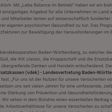
klich. Mit „Lebe Balance im Betrieb“ haben wir ein bis
 einzigartiges Angebot für alle Unternehmen im Land a
 und Mitarbeiter lernen auf wissenschaftlich fundierter 
hrer eigenen psychischen Gesundheit zu tun. Das Progra
zfaktoren zur Bewältigung der Herausforderungen im B
erbändekooperation Baden-Württemberg, zu welcher de
üd, die IKK classic, die Knappschaft und die Ersatzk
n übergreifende Denken und Handeln entscheidend. De
rsatzkassen (vdek) - Landesvertretung Baden-Württ
te fest: „Für uns ist der Nutzen für unsere Versicherten v
setzen uns seit vielen Jahren für eine umfassende, zi
erte Stärkung von Prävention und Gesundheitsförderung
. Wir sehen in dem Bündnis einen essentiellen Beitrag v
e Arbeitsverhältnisse für unsere Versicherten zu schaf