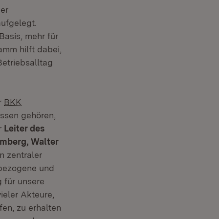
her
ufgelegt.
Basis, mehr für
mm hilft dabei,
etriebsalltag
r
BKK
assen gehören,
r
Leiter des
emberg, Walter
on zentraler
elbezogene und
 für unsere
ieler Akteure,
fen, zu erhalten