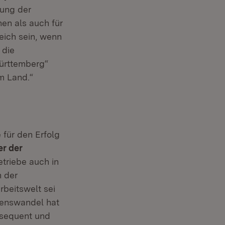
rung der
en als auch für
ich sein, wenn
 die
ürttemberg“
im Land.“
 für den Erfolg
er der
etriebe auch in
n der
rbeitswelt sei
ebenswandel hat
nsequent und