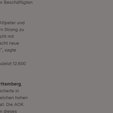
r Beschäftigten
Altpeter und
em Strang zu
cht mit
 acht neue
“, sagte
uletzt 12.600
ürttemberg
,
icherte in
 welchen hohen
at. Die AOK
n dieses