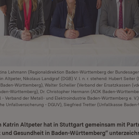
 Martina Lehmann (Regionaldirektion Baden-Württemberg der Bundesagent
in Altpeter, Nikolaus Landgraf (DGB) V. l. n. r. stehend: Hubert Seiter
Baden-Württemberg), Walter Scheller (Verband der Ersatzkassen (vde
aden-Württemberg), Dr. Christopher Hermann (AOK Baden-Württember
 - Verband der Metall- und Elektroindustrie Baden-Württemberg e. V.
he Unfallversicherung - DGUV), Siegfried Tretter (Unfallkasse Baden
n Katrin Altpeter hat in Stuttgart gemeinsam mit Par
t und Gesundheit in Baden-Württemberg“ unterzeichne