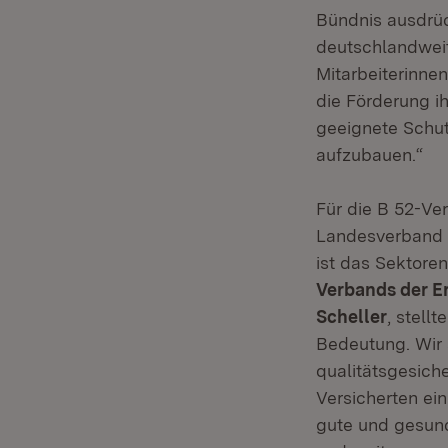
Bündnis ausdrüc
deutschlandweit
Mitarbeiterinnen
die Förderung i
geeignete Schut
aufzubauen.“
Für die B 52-V
Landesverband S
ist das Sektore
Verbands der E
Scheller
, stell
Bedeutung. Wir 
qualitätsgesich
Versicherten ein
gute und gesund