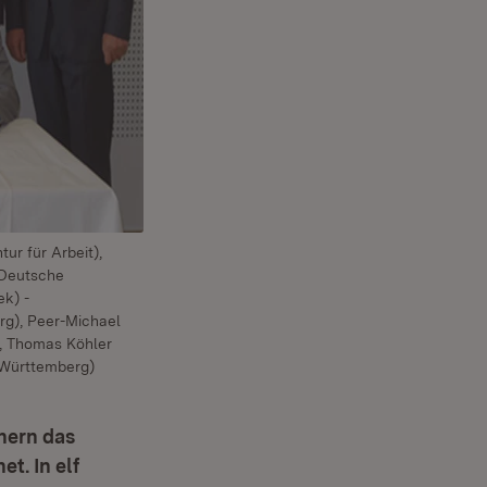
ur für Arbeit),
 (Deutsche
k) -
g), Peer-Michael
), Thomas Köhler
-Württemberg)
tnern das
t. In elf