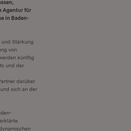
assen,
 Agentur für
se in Baden-
g und Stärkung
ung von
werden künftig
ts und der
artner darüber
 und sich an der
aden-
erklärte
r dynamischen