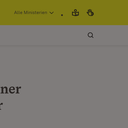
(Öffnet in neuem Fenster)
Alle Ministerien
tner
r