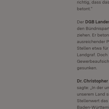
richtig, dass d
betont.“
Der
DGB Landes
den Bündnispart
ziehen. Er beton
ausreichender P
Stellen etwa fü
Landgraf. Doch 
Gewerbeaufsicht
gesunken.
Dr. Christophe
sagte: „In der u
unserem Land si
Stellenwert das
Baden-Württemb