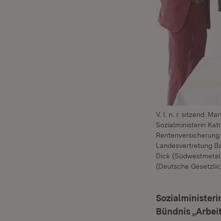
V. l. n. r. sitzend:
Sozialministerin Katr
Rentenversicherung 
Landesvertretung B
Dick (Südwestmetall
(Deutsche Gesetzlic
Sozialministeri
Bündnis „Arbei