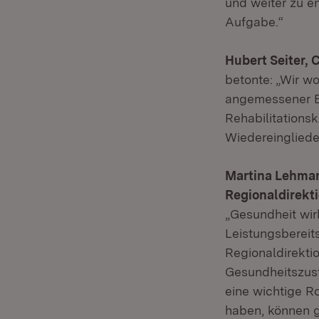
und weiter zu e
Aufgabe.“
Hubert Seiter,
betonte: „Wir w
angemessener Be
Rehabilitations
Wiedereinglied
Martina Lehman
Regionaldirekt
„Gesundheit wir
Leistungsbereit
Regionaldirekti
Gesundheitszust
eine wichtige Ro
haben, können g