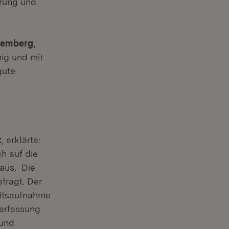
erung und
ttemberg
,
hig und mit
gute
t
, erklärte:
h auf die
 aus. Die
fragt. Der
eitsaufnahme
Verfassung
 und