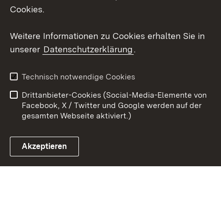
Cookies.
Youtube
Weitere Informationen zu Cookies erhalten Sie in
Zum 
unserer
Datenschutzerklärung
.
Kontakt
Datenschutz
Erklärung zur
Benutzungshinweise
Technisch notwendige Cookies
Barrierefreiheit
Drittanbieter-Cookies (Social-Media-Elemente von
Impressum
Cookies
Facebook, X / Twitter und Google werden auf der
gesamten Webseite aktiviert.)
Akzeptieren
Link zum Landesportal