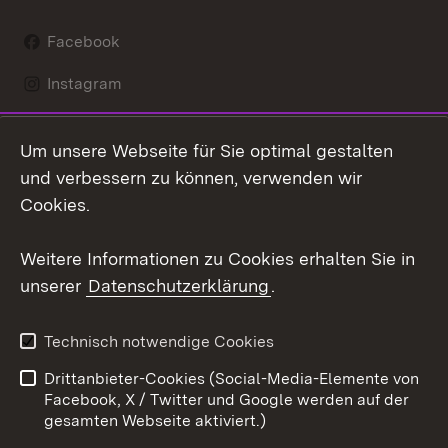
Facebook
Instagram
LinkedIn
Um unsere Webseite für Sie optimal gestalten
Mastodon
und verbessern zu können, verwenden wir
Cookies.
Youtube
Weitere Informationen zu Cookies erhalten Sie in
Zum 
unserer
Datenschutzerklärung
.
Kontakt
Datenschutz
Erklärung zur
Benutzungshinweise
Technisch notwendige Cookies
Barrierefreiheit
Drittanbieter-Cookies (Social-Media-Elemente von
Impressum
Cookies
Facebook, X / Twitter und Google werden auf der
gesamten Webseite aktiviert.)