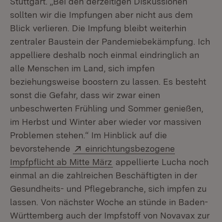
Stuttgart. „Bei den derzeitigen Diskussionen
sollten wir die Impfungen aber nicht aus dem
Blick verlieren. Die Impfung bleibt weiterhin
zentraler Baustein der Pandemiebekämpfung. Ich
appelliere deshalb noch einmal eindringlich an
alle Menschen im Land, sich impfen
beziehungsweise boostern zu lassen. Es besteht
sonst die Gefahr, dass wir zwar einen
unbeschwerten Frühling und Sommer genießen,
im Herbst und Winter aber wieder vor massiven
Problemen stehen.“ Im Hinblick auf die
Extern:
bevorstehende
einrichtungsbezogene
(Öffnet in neuem Fenster)
Impfpflicht ab Mitte März
appellierte Lucha noch
einmal an die zahlreichen Beschäftigten in der
Gesundheits- und Pflegebranche, sich impfen zu
lassen. Von nächster Woche an stünde in Baden-
Württemberg auch der Impfstoff von Novavax zur