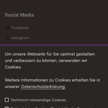
Social Media
Facebook
Instagram
LinkedIn
Um unsere Webseite für Sie optimal gestalten
Mastodon
und verbessern zu können, verwenden wir
Cookies.
Youtube
Weitere Informationen zu Cookies erhalten Sie in
Zum 
unserer
Datenschutzerklärung
.
Kontakt
Datenschutz
Erklärung zur
Benutzungshinweise
Technisch notwendige Cookies
Barrierefreiheit