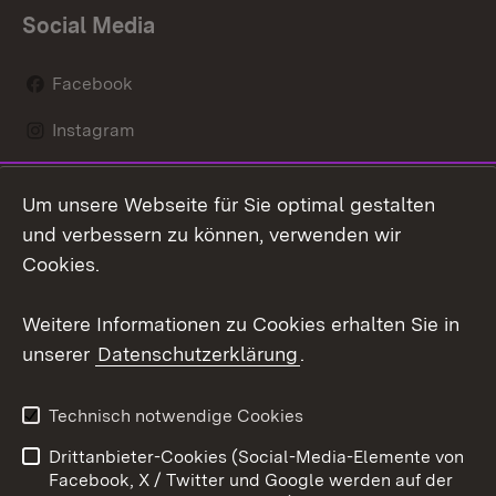
Social Media
Facebook
Instagram
LinkedIn
Um unsere Webseite für Sie optimal gestalten
Mastodon
und verbessern zu können, verwenden wir
Cookies.
Youtube
Weitere Informationen zu Cookies erhalten Sie in
Zum 
unserer
Datenschutzerklärung
.
Kontakt
Datenschutz
Erklärung zur
Benutzungshinweise
Technisch notwendige Cookies
Barrierefreiheit
Drittanbieter-Cookies (Social-Media-Elemente von
Impressum
Cookies
Facebook, X / Twitter und Google werden auf der