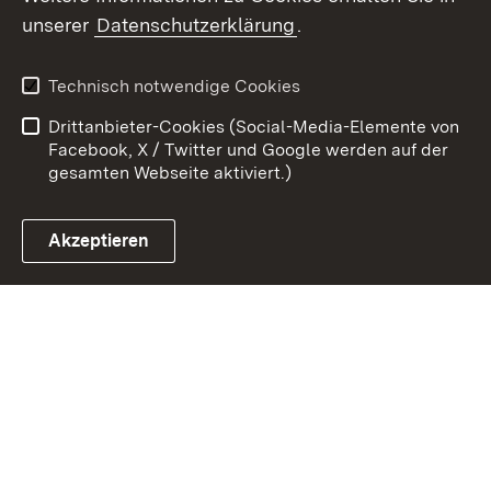
Zum 
unserer
Datenschutzerklärung
.
Kontakt
Datenschutz
Erklärung zur
Benutzungshinweise
Technisch notwendige Cookies
Barrierefreiheit
Drittanbieter-Cookies (Social-Media-Elemente von
Impressum
Cookies
Facebook, X / Twitter und Google werden auf der
gesamten Webseite aktiviert.)
Akzeptieren
Link zum Landesportal