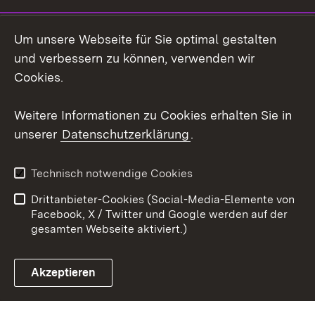
LinkedIn
Um unsere Webseite für Sie optimal gestalten
Mastodon
und verbessern zu können, verwenden wir
Cookies.
Youtube
Weitere Informationen zu Cookies erhalten Sie in
Zum 
unserer
Datenschutzerklärung
.
Kontakt
Datenschutz
Erklärung zur
Benutzungshinweise
Technisch notwendige Cookies
Barrierefreiheit
Drittanbieter-Cookies (Social-Media-Elemente von
Impressum
Cookies
Facebook, X / Twitter und Google werden auf der
gesamten Webseite aktiviert.)
Akzeptieren
Link zum Landesportal