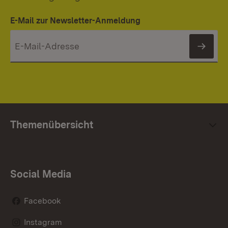
E-Mail zur Newsletter-Anmeldung
News
Themenübersicht
Social Media
Facebook
Instagram