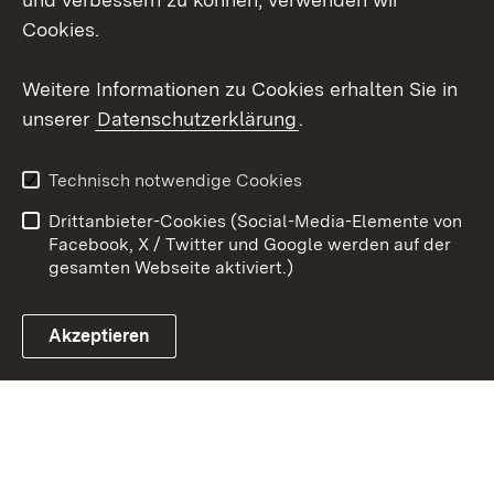
Cookies.
Youtube
Weitere Informationen zu Cookies erhalten Sie in
Zum 
unserer
Datenschutzerklärung
.
Kontakt
Datenschutz
Erklärung zur
Benutzungshinweise
Technisch notwendige Cookies
Barrierefreiheit
Drittanbieter-Cookies (Social-Media-Elemente von
Impressum
Cookies
Facebook, X / Twitter und Google werden auf der
gesamten Webseite aktiviert.)
Akzeptieren
Link zum Landesportal