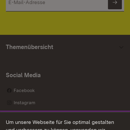
News
Themenübersicht
Social Media
Facebook
Instagram
LinkedIn
Um unsere Webseite für Sie optimal gestalten
Mastodon
und verbessern zu können, verwenden wir