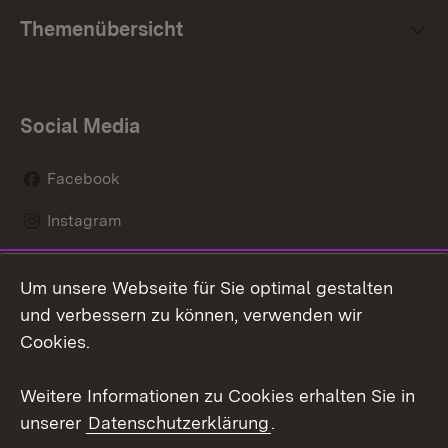
Themenübersicht
Social Media
Facebook
Instagram
LinkedIn
Um unsere Webseite für Sie optimal gestalten
Mastodon
und verbessern zu können, verwenden wir
Cookies.
Youtube
Weitere Informationen zu Cookies erhalten Sie in
Zum 
unserer
Datenschutzerklärung
.
Kontakt
Datenschutz