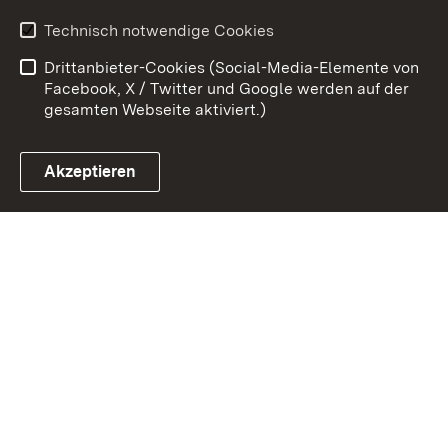
Erklärung zur
Benutzungshinweise
Technisch notwendige Cookies
Barrierefreiheit
Drittanbieter-Cookies (Social-Media-Elemente von
Impressum
Cookies
Facebook, X / Twitter und Google werden auf der
gesamten Webseite aktiviert.)
Akzeptieren
Link zum Landesportal