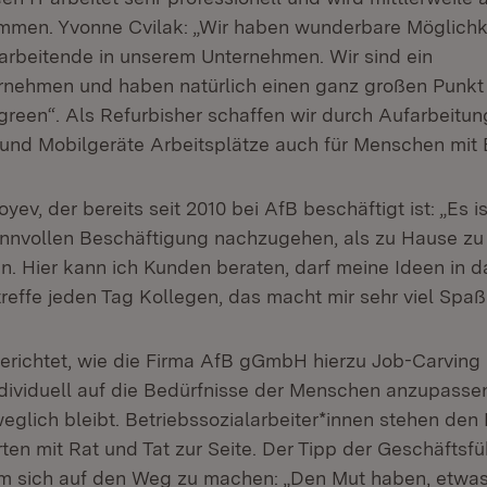
mmen. Yvonne Cvilak: „Wir haben wunderbare Möglichk
arbeitende in unserem Unternehmen. Wir sind ein
rnehmen und haben natürlich einen ganz großen Punkt
 green“. Als Refurbisher schaffen wir durch Aufarbeitu
 und Mobilgeräte Arbeitsplätze auch für Menschen mit
ev, der bereits seit 2010 bei AfB beschäftigt ist: „Es is
sinnvollen Beschäftigung nachzugehen, als zu Hause zu
n. Hier kann ich Kunden beraten, darf meine Ideen in
reffe jeden Tag Kollegen, das macht mir sehr viel Spaß
erichtet, wie die Firma AfB gGmbH hierzu Job-Carving 
ndividuell auf die Bedürfnisse der Menschen anzupasse
eglich bleibt. Betriebssozialarbeiter*innen stehen den
ten mit Rat und Tat zur Seite. Der Tipp der Geschäftsfüh
m sich auf den Weg zu machen: „Den Mut haben, etwa