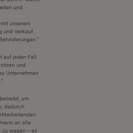
eiten und
 mit unserem
ng und Verkauf
 Behinderungen.“
t auf jeden Fall
 sitzen und
 das Unternehmen
.“
betreibt, um
n, dadurch
 Mitarbeitenden
rerin an alle
s zu wagen – es