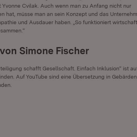
agt Yvonne Cvilak. Auch wenn man zu Anfang nicht nur
en hat, müsse man an sein Konzept und das Unterneh
pathie und Ausdauer haben. „So funktioniert wirtschaft
zusammen.“
von Simone Fischer
eiligung schafft Gesellschaft. Einfach Inklusion“ ist a
finden. Auf YouTube sind eine Übersetzung in Gebärde
nden.
fnet in neuem Fenster)
et in neuem Fenster)
et in neuem Fenster)