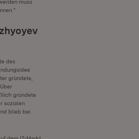
 werden muss
nnen.“
Dzhyoyev
te des
ündungsidee
ter gründete,
 Über
ßlich gründete
r sozialen
nd blieb bei
 auf dem IT-Markt