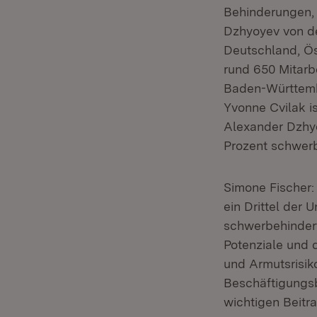
Behinderungen, 
Dzhyoyev von d
Deutschland, Ös
rund 650 Mitarbe
Baden-Württembe
Yvonne Cvilak is
Alexander Dzhyo
Prozent schwerb
Simone Fischer:
ein Drittel der
schwerbehindert
Potenziale und d
und Armutsrisik
Beschäftigungsb
wichtigen Beitra