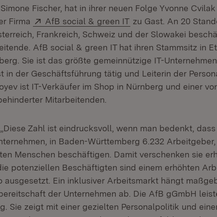
Simone Fischer, hat in ihrer neuen Folge Yvonne Cvila
Extern:
(Öffnet in neuem Fens
er Firma
AfB social & green IT
zu Gast. An 20 Stando
terreich, Frankreich, Schweiz und der Slowakei beschäf
itende. AfB social & green IT hat ihren Stammsitz in Et
rg. Sie ist das größte gemeinnützige IT-Unternehmen
t in der Geschäftsführung tätig und Leiterin der Person
yev ist IT-Verkäufer im Shop in Nürnberg und einer vo
ehinderter Mitarbeitenden.
 „Diese Zahl ist eindrucksvoll, wenn man bedenkt, dass
 Unternehmen, in Baden-Württemberg 6.232 Arbeitgeber,
en Menschen beschäftigen. Damit verschenken sie er
ie potenziellen Beschäftigten sind einem erhöhten Arbe
o ausgesetzt. Ein inklusiver Arbeitsmarkt hängt maßgeb
ereitschaft der Unternehmen ab. Die AfB gGmbH leist
g. Sie zeigt mit einer gezielten Personalpolitik und e