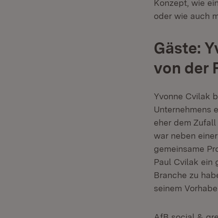
Konzept, wie ei
oder wie auch m
Gäste: Y
von der 
Yvonne Cvilak b
Unternehmens e
eher dem Zufall
war neben einer
gemeinsame Proj
Paul Cvilak ein
Branche zu habe
seinem Vorhaben
AfB social & gre