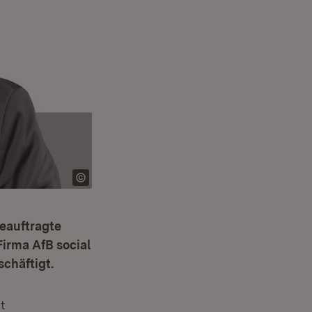
beauftragte
irma AfB social
chäftigt.
t