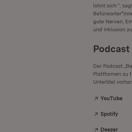
lohnt sich.“, s
Befürworter*inn
gute Nerven, Em
und Inklusion 
Podcast 
Der Podcast „Bet
Plattformen zu 
Untertitel vorha
Extern:
YouTube
(Öf
Extern:
Spotify
(Öffn
Extern:
Deezer
(Öffn