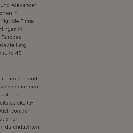
k und Alexander
ter)
rten in
tigt die Firma
tlingen in
 Europas.
alabteilung.
n rund 45
 in Deutschland
 keinen einzigen
hebliche
itslosigkeits-
lich von der
et einen
inem durchdachten