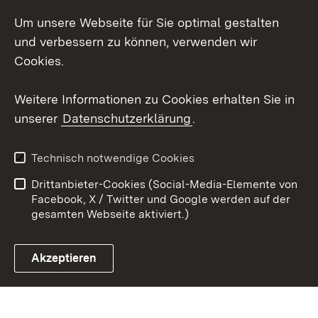
LinkedIn
Um unsere Webseite für Sie optimal gestalten
Mastodon
und verbessern zu können, verwenden wir
Cookies.
Youtube
Weitere Informationen zu Cookies erhalten Sie in
Zum 
unserer
Datenschutzerklärung
.
Kontakt
Datenschutz
Erklärung zur
Benutzungshinweise
Technisch notwendige Cookies
Barrierefreiheit
Drittanbieter-Cookies (Social-Media-Elemente von
Impressum
Cookies
Facebook, X / Twitter und Google werden auf der
gesamten Webseite aktiviert.)
Akzeptieren
Link zum Landesportal