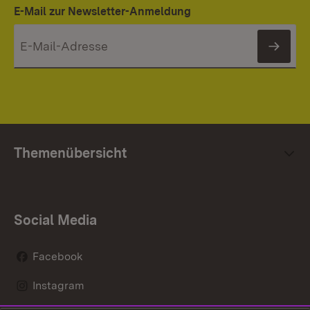
E-Mail zur Newsletter-Anmeldung
News
Themenübersicht
Social Media
Facebook
Instagram