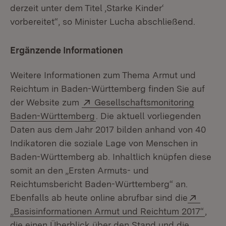
derzeit unter dem Titel ‚Starke Kinder‘
vorbereitet“, so Minister Lucha abschließend.
Ergänzende Informationen
Weitere Informationen zum Thema Armut und
Reichtum in Baden-Württemberg finden Sie auf
Extern:
der Website zum
Gesellschaftsmonitoring
(Öffnet in neuem Fenster)
Baden-Württemberg
. Die aktuell vorliegenden
Daten aus dem Jahr 2017 bilden anhand von 40
Indikatoren die soziale Lage von Menschen in
Baden-Württemberg ab. Inhaltlich knüpfen diese
somit an den „Ersten Armuts- und
Reichtumsbericht Baden-Württemberg“ an.
Extern
Ebenfalls ab heute online abrufbar sind die
(Öffn
„Basisinformationen Armut und Reichtum 2017“
,
die einen Überblick über den Stand und die