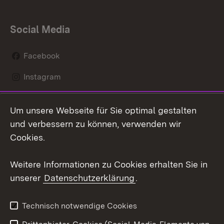
Social Media
Facebook
Instagram
LinkedIn
Um unsere Webseite für Sie optimal gestalten
Mastodon
und verbessern zu können, verwenden wir
Cookies.
Youtube
Weitere Informationen zu Cookies erhalten Sie in
Zum 
unserer
Datenschutzerklärung
.
Kontakt
Datenschutz
Erklärung zur
Benutzungshinweise
Technisch notwendige Cookies
Barrierefreiheit