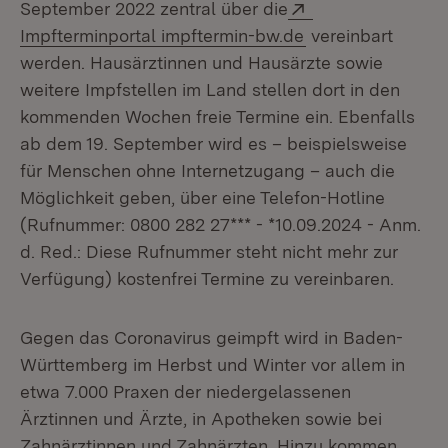
Extern:
September 2022 zentral über die
(Öffnet in neuem 
Impfterminportal impftermin-bw.de
vereinbart
werden. Hausärztinnen und Hausärzte sowie
weitere Impfstellen im Land stellen dort in den
kommenden Wochen freie Termine ein. Ebenfalls
ab dem 19. September wird es – beispielsweise
für Menschen ohne Internetzugang – auch die
Möglichkeit geben, über eine Telefon-Hotline
(Rufnummer: 0800 282 27*** - *10.09.2024 - Anm.
d. Red.: Diese Rufnummer steht nicht mehr zur
Verfügung) kostenfrei Termine zu vereinbaren.
Gegen das Coronavirus geimpft wird in Baden-
Württemberg im Herbst und Winter vor allem in
etwa 7.000 Praxen der niedergelassenen
Ärztinnen und Ärzte, in Apotheken sowie bei
Zahnärztinnen und Zahnärzten. Hinzu kommen