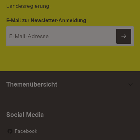
Landesregierung.
E-Mail zur Newsletter-Anmeldung
News
Themenübersicht
Social Media
Facebook