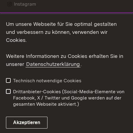
Instagram
LinkedIn
Um unsere Webseite für Sie optimal gestalten
Mastodon
und verbessern zu können, verwenden wir
Cookies.
Youtube
Weitere Informationen zu Cookies erhalten Sie in
Zum 
unserer
Datenschutzerklärung
.
Kontakt
Datenschutz
Erklärung zur
Benutzungshinweise
Technisch notwendige Cookies
Barrierefreiheit
Drittanbieter-Cookies (Social-Media-Elemente von
Impressum
Cookies
Facebook, X / Twitter und Google werden auf der
gesamten Webseite aktiviert.)
Akzeptieren
Link zum Landesportal