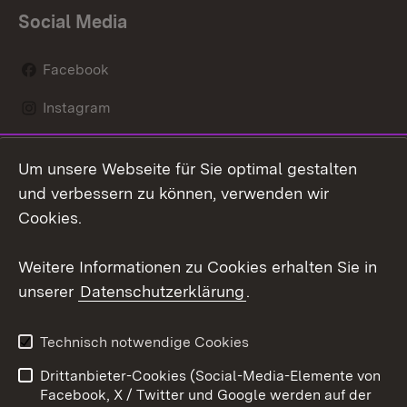
Social Media
Facebook
Instagram
LinkedIn
Um unsere Webseite für Sie optimal gestalten
Mastodon
und verbessern zu können, verwenden wir
Cookies.
Youtube
Weitere Informationen zu Cookies erhalten Sie in
Zum 
unserer
Datenschutzerklärung
.
Kontakt
Datenschutz
Erklärung zur
Benutzungshinweise
Technisch notwendige Cookies
Barrierefreiheit
Drittanbieter-Cookies (Social-Media-Elemente von
Impressum
Cookies
Facebook, X / Twitter und Google werden auf der