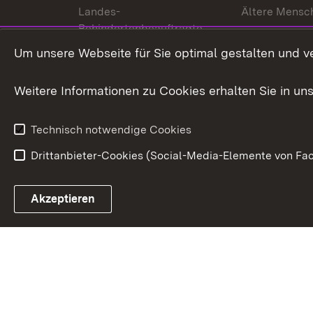
Landes-
Ältere Mensc
Behindertenbeauftragte
Menschen mi
Um unsere Webseite für Sie optimal gestalten und v
Bürgerreferent
Behinderung
Karriere
Bürgerengag
Weitere Informationen zu Cookies erhalten Sie in un
Anfahrt
Gesundheit &
Technisch notwendige Cookies
Drittanbieter-Cookies (Social-Media-Elemente von Fac
Link zum Landesportal
Akzeptieren