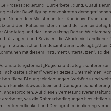
lle Prozessbegleitung, Bürgerbeteiligung, Qualifizieru
ung bei der Bewältigung der konkreten demografischen
gen. Neben dem Ministerium für Ländlichen Raum und
utz und dem Kultusministerium sind der Gemeindetag 
er Städtetag und der Landkreistag Baden-Württemberg
d für Jugend und Soziales, die Akademie Ländlicher 
ng im Statistischen Landesamt daran beteiligt. „Allein
Kommunen mit diesem Instrument unterstützen“, so die M
eranstaltungsformat „Regionale Strategiekonferenzen:
t Fachkräfte sichern“ werden gezielt Unternehmen, K
er berufliche Bildungseinrichtungen, Verbände und weite
toren Familienbewusstsein und Demografieorientierung 
, angesprochen. Auf diesen Vernetzungsveranstaltung
t erarbeitet, wie die Rahmenbedingungen hinsichtlich e
milienfreundlichkeit und Demografieorientierung verbe