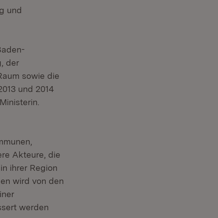
ng und
Baden-
, der
Raum sowie die
 2013 und 2014
inisterin.
ommunen,
re Akteure, die
in ihrer Region
en wird von den
iner
ssert werden