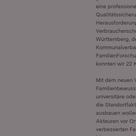
eine professione
Qualitätssicher
Herausforderun
Verbrauchersch
Württemberg, d
Kommunalverban
FamilienForschu
konnten wir 22 
Mit dem neuen V
Familienbewuss
universitäre od
die Standortfak
ausbauen wollen
Akteuren vor Or
verbesserten Fa