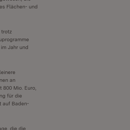
hes Flächen- und
 trotz
bauprogramme
 im Jahr und
einere
onen an
 800 Mio. Euro,
ng für die
t auf Baden-
ge, die die