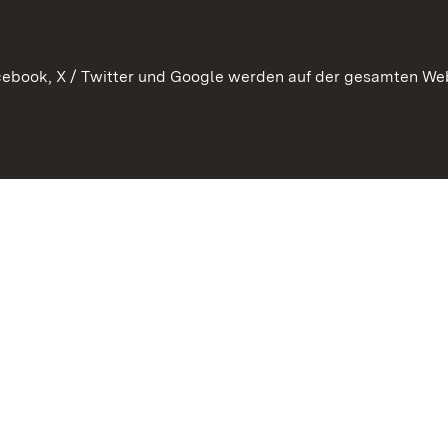
 Pflege
ebook, X / Twitter und Google werden auf der gesamten Webs
Kontakt
Datenschutz
Erklärung zur Barrierefreiheit