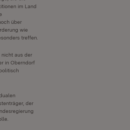
itionen im Land
e
noch über
örderung wie
sonders treffen.
 nicht aus der
er in Oberndorf
olitisch
 dualen
tenträger, der
undesregierung
lle.