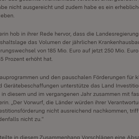
be nicht ausgereicht und zudem habe es ein erheblic
geben.
erin hob in ihrer Rede hervor, dass die Landesregierung
ushaltslage das Volumen der jährlichen Krankenhaus
ungswechsel von 185 Mio. Euro auf jetzt 250 Mio. Euro
5 Prozent erhöht hat.
bauprogrammen und den pauschalen Förderungen für kl
nd Gerätebeschaffungen unterstütze das Land Investiti
in diesem und im vergangenen Jahr zusammen mit fast
erin. „Der Vorwurf, die Länder würden ihrer Verantwortu
stitionsförderung nicht ausreichend nachkommen, triff
enfalls nicht zu.“
erteilte in diesem Zusammenhang Vorschlägen eine Absa