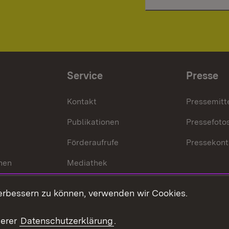
Service
Presse
Kontakt
Pressemitt
Publikationen
Pressefoto
Förderaufrufe
Pressekont
hen
Mediathek
t
Veranstaltungen
erbessern zu können, verwenden wir Cookies.
en
RSS
ement
serer
Datenschutzerklärung
.