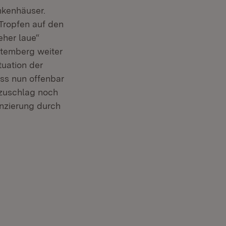
nkenhäuser.
Tropfen auf den
„eher laue“
ttemberg weiter
uation der
ass nun offenbar
szuschlag noch
anzierung durch