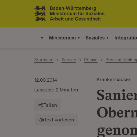
Zum Inhalt springen
Link zur Startseite
Ministerium
Soziales
Integrati
Startseite
Service
Presse
Pressemitteilu
Krankenhäuser
12.09.2014
Sanie
Lesezeit: 2 Minuten
Teilen
Obern
Text vorlesen
geno