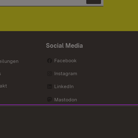
Newsletter 
Social Media
Facebook
eilungen
s
Instagram
akt
LinkedIn
Mastodon
Youtube