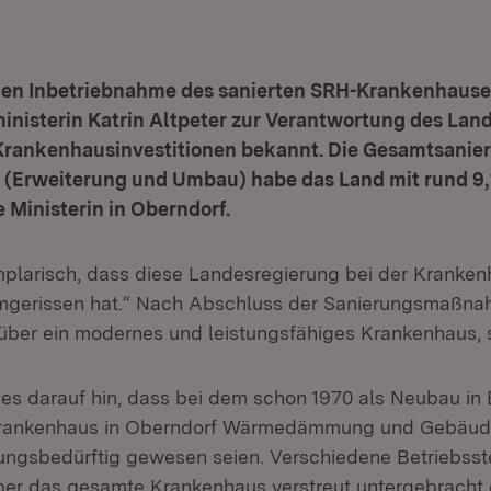
ichen Inbetriebnahme des sanierten SRH-Krankenhause
ministerin Katrin Altpeter zur Verantwortung des Land
Krankenhausinvestitionen bekannt. Die Gesamtsanie
(Erweiterung und Umbau) habe das Land mit rund 9,1
e Ministerin in Oberndorf.
mplarisch, dass diese Landesregierung bei der Kranke
mgerissen hat.“ Nach Abschluss der Sanierungsmaßna
 über ein modernes und leistungsfähiges Krankenhaus, s
ies darauf hin, dass bei dem schon 1970 als Neubau in 
ankenhaus in Oberndorf Wärmedämmung und Gebäud
ungsbedürftig gewesen seien. Verschiedene Betriebsst
ber das gesamte Krankenhaus verstreut untergebracht