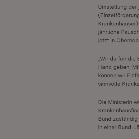
Umstellung der 
(Einzelförderun
Krankenhäuser) 
jährliche Pausch
jetzt in Obernd
„Wir dürfen die 
Hand geben. Mit
können wir Einf
sinnvolle Krank
Die Ministerin w
Krankenhausfina
Bund zuständig 
in einer Bund-L