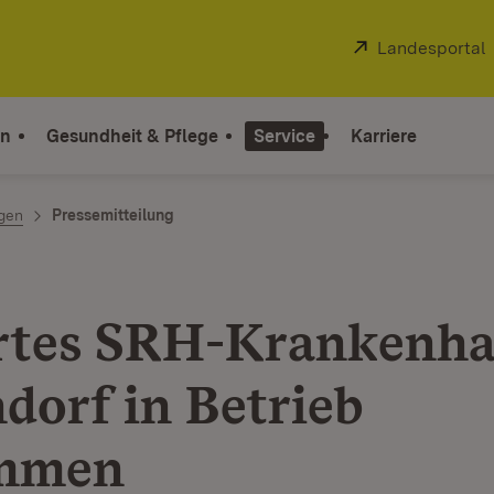
Extern:
Landesportal
on
Gesundheit & Pflege
Service
Karriere
ngen
Pressemitteilung
rtes SRH-Krankenha
dorf in Betrieb
mmen