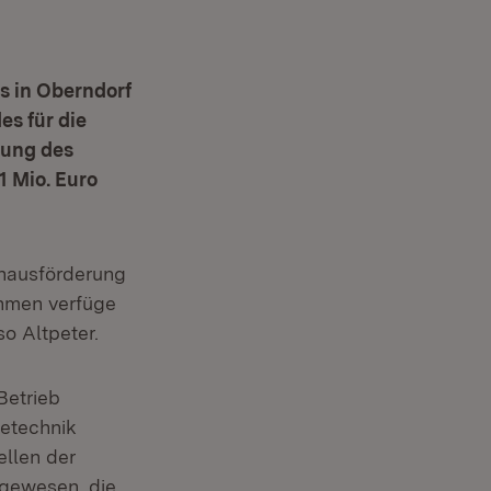
s in Oberndorf
es für die
rung des
 Mio. Euro
nhausförderung
hmen verfüge
o Altpeter.
Betrieb
etechnik
ellen der
 gewesen, die