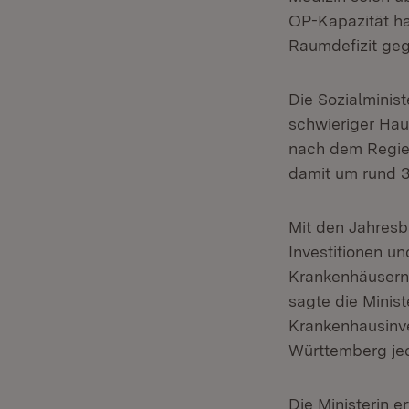
OP-Kapazität ha
Raumdefizit ge
Die Sozialminist
schwieriger Ha
nach dem Regier
damit um rund 3
Mit den Jahres
Investitionen u
Krankenhäusern 
sagte die Minist
Krankenhausinve
Württemberg jed
Die Ministerin 