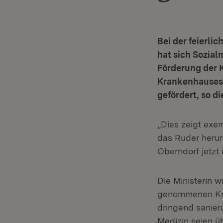
Bei der feierl
hat sich Sozial
Förderung der 
Krankenhauses 
gefördert, so di
„Dies zeigt exe
das Ruder heru
Oberndorf jetzt
Die Ministerin w
genommenen Kr
dringend sanier
Medizin seien ü