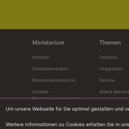
Ministerium
Themen
Minister
Soziales
Staatssekretärin
Integration
Ministerialdirektorin
Familie
Landes-
Ältere Mensc
Behindertenbeauftragte
Menschen mi
Um unsere Webseite für Sie optimal gestalten und v
Bürgerreferent
Behinderung
Karriere
Bürgerengag
Weitere Informationen zu Cookies erhalten Sie in un