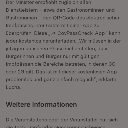
Der Minister empfiehlt zugleich allen
Dienstleistern – etwa den Gastronominnen und
Gastronomen – den QR-Code des elektronischen
Impfpasses ihrer Gäste mit einer App zu
Extern:
(Öffnet i
überprüfen. Diese „
CovPassCheck-App
“ kann
jeder kostenlos herunterladen. „Wir müssen in der
jetzigen kritischen Phase sicherstellen, dass
Bürgerinnen und Bürger nur mit gültigen
Impfpässen die Bereiche betreten, in denen 3G
oder 2G gilt. Das ist mit dieser kostenlosen App
problemlos und ganz einfach möglich“, erklärte
Lucha.
Weitere Informationen
Die Veranstalterin oder der Veranstalter hat sich
die Test-, Impf- oder Genesenennachweise