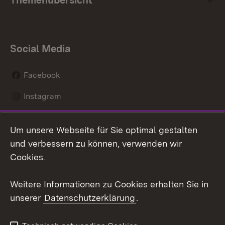
Themenübersicht
Social Media
Facebook
Instagram
LinkedIn
Um unsere Webseite für Sie optimal gestalten
Mastodon
und verbessern zu können, verwenden wir
Cookies.
Youtube
Weitere Informationen zu Cookies erhalten Sie in
Zum 
unserer
Datenschutzerklärung
.
Kontakt
Datenschutz
Erklärung zur
Benutzungshinweise