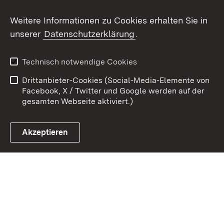
Weitere Informationen zu Cookies erhalten Sie in
Zum 
unserer
Datenschutzerklärung
.
Kontakt
Datenschutz
Erklärung zur
Benutzungshinweise
Technisch notwendige Cookies
Barrierefreiheit
Drittanbieter-Cookies (Social-Media-Elemente von
Impressum
Cookies
Facebook, X / Twitter und Google werden auf der
gesamten Webseite aktiviert.)
Akzeptieren
Link zum Landesportal