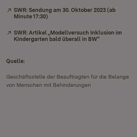
Extern:
SWR: Sendung am 30. Oktober 2023 (ab
Minute 17:30)
(Öffnet in neuem Fenster)
Extern:
SWR: Artikel „Modellversuch Inklusion im
Kindergarten bald überall in BW“
(Öffnet in neu
Quelle:
Geschäftsstelle der Beauftragten für die Belange
von Menschen mit Behinderungen