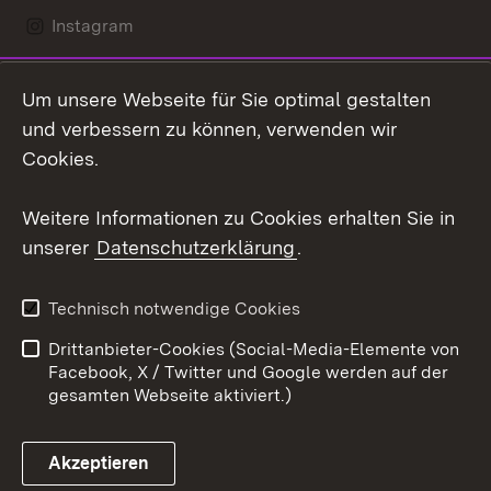
Instagram
LinkedIn
Um unsere Webseite für Sie optimal gestalten
Mastodon
und verbessern zu können, verwenden wir
Cookies.
Youtube
Weitere Informationen zu Cookies erhalten Sie in
Zum 
unserer
Datenschutzerklärung
.
Kontakt
Datenschutz
Erklärung zur
Benutzungshinweise
Technisch notwendige Cookies
Barrierefreiheit
Drittanbieter-Cookies (Social-Media-Elemente von
Impressum
Cookies
Facebook, X / Twitter und Google werden auf der
gesamten Webseite aktiviert.)
Akzeptieren
Link zum Landesportal