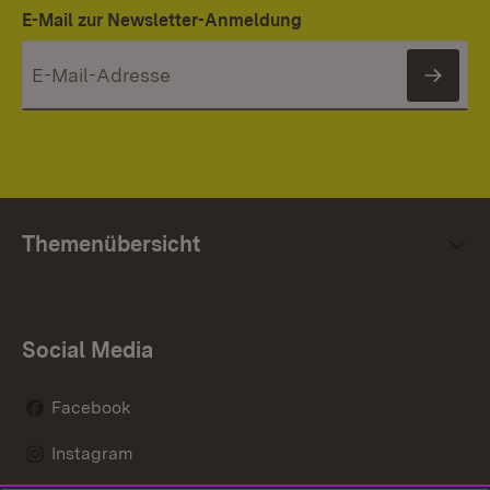
E-Mail zur Newsletter-Anmeldung
News
Themenübersicht
Social Media
Facebook
Instagram