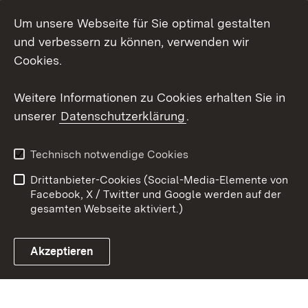
LinkedIn
Um unsere Webseite für Sie optimal gestalten
Mastodon
und verbessern zu können, verwenden wir
Cookies.
Youtube
Weitere Informationen zu Cookies erhalten Sie in
Zum 
unserer
Datenschutzerklärung
.
Kontakt
Datenschutz
Erklärung zur
Benutzungshinweise
Technisch notwendige Cookies
Barrierefreiheit
Drittanbieter-Cookies (Social-Media-Elemente von
Impressum
Cookies
Facebook, X / Twitter und Google werden auf der
gesamten Webseite aktiviert.)
Akzeptieren
Link zum Landesportal