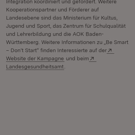
Integration koordiniert und gefördert. Weitere
Kooperationspartner und Förderer auf
Landesebene sind das Ministerium für Kultus,
Jugend und Sport, das Zentrum für Schulqualität
und Lehrerbildung und die AOK Baden-
Württemberg. Weitere Informationen zu „Be Smart
Extern:
– Don’t Start“ finden Interessierte auf der
(Öffnet in neuem Fenster)
Extern:
Website der Kampagne
und beim
(Öffnet in neuem Fenster)
Landesgesundheitsamt
.