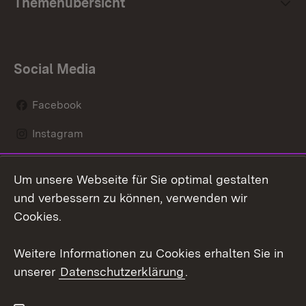
Themenübersicht
Social Media
Facebook
Instagram
LinkedIn
Um unsere Webseite für Sie optimal gestalten
Mastodon
und verbessern zu können, verwenden wir
Cookies.
Youtube
Weitere Informationen zu Cookies erhalten Sie in
Zum 
unserer
Datenschutzerklärung
.
Kontakt
Datenschutz
Erklärung zur
Benutzungshinweise