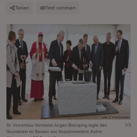
Teilen
Text vorlesen
1/3
St. Vincentius-Vorstand Jürgen Biscoping legte den
Min
Grundstein im Beisein von Sozialministerin Katrin
ho