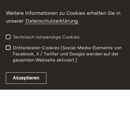
Weitere Informationen zu Cookies erhalten Sie in
Zum 
unserer
Datenschutzerklärung
.
Kontakt
Datenschutz
Erklärung zur
Benutzungshinweise
Technisch notwendige Cookies
Barrierefreiheit
Drittanbieter-Cookies (Social-Media-Elemente von
Impressum
Cookies
Facebook, X / Twitter und Google werden auf der
gesamten Webseite aktiviert.)
Akzeptieren
Link zum Landesportal