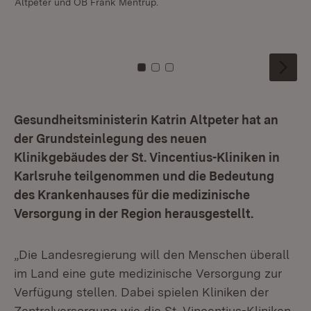
Altpeter und OB Frank Mentrup.
ei
Pa
Fal
Zu Kachel: 0
Zu Kachel: 1
Zu Kachel: 2
Gesundheitsministerin Katrin Altpeter hat an
der Grundsteinlegung des neuen
Klinikgebäudes der St. Vincentius-Kliniken in
Karlsruhe teilgenommen und die Bedeutung
des Krankenhauses für die medizinische
Versorgung in der Region herausgestellt.
„Die Landesregierung will den Menschen überall
im Land eine gute medizinische Versorgung zur
Verfügung stellen. Dabei spielen Kliniken der
Zentralversorgung wie die St. Vincentius-Kliniken