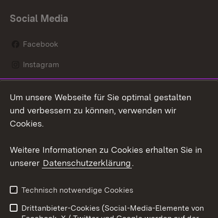
Social Media
Facebook
Instagram
LinkedIn
Um unsere Webseite für Sie optimal gestalten
Mastodon
und verbessern zu können, verwenden wir
Cookies.
Youtube
Weitere Informationen zu Cookies erhalten Sie in
Zum 
unserer
Datenschutzerklärung
.
Kontakt
Datenschutz
Erklärung zur
Benutzungshinweise
Technisch notwendige Cookies
Barrierefreiheit
Drittanbieter-Cookies (Social-Media-Elemente von
Impressum
Cookies