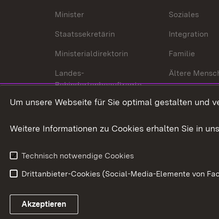
Minister
Soziales
Staatssekretärin
Integration
Ministerialdirektorin
Familie
Landes-
Ältere Mensc
Behindertenbeauftragte
Menschen mi
Um unsere Webseite für Sie optimal gestalten und v
Bürgerreferent
Behinderung
Karriere
Bürgerengag
Weitere Informationen zu Cookies erhalten Sie in un
Anfahrt
Gesundheit &
Technisch notwendige Cookies
Drittanbieter-Cookies (Social-Media-Elemente von Fac
Link zum Landesportal
Akzeptieren