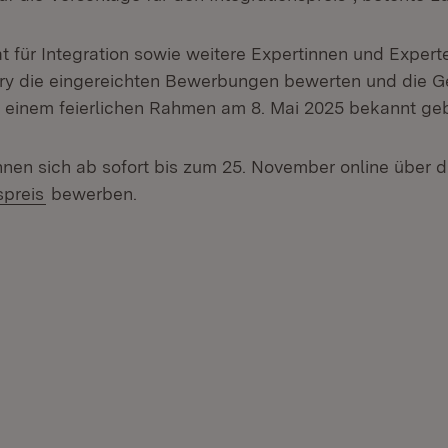
t für Integration sowie weitere Expertinnen und Expert
ry die eingereichten Bewerbungen bewerten und die G
 einem feierlichen Rahmen am 8. Mai 2025 bekannt ge
önnen sich ab sofort bis zum 25. November online über 
(Öffnet in neuem Fenster)
spreis
bewerben.