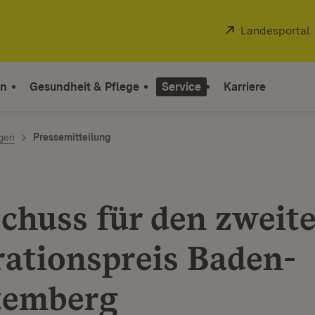
Extern:
Landesportal
on
Gesundheit & Pflege
Service
Karriere
ngen
Pressemitteilung
schuss für den zweit
rationspreis Baden-
temberg