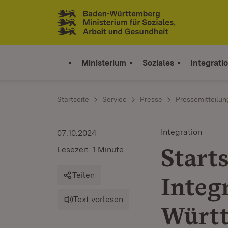
Zum Inhalt springen
Link zur Startseite
Ministerium
Soziales
Integrati
Startseite
Service
Presse
Pressemitteilu
Integration
07.10.2024
Start
Lesezeit: 1 Minute
Teilen
Integ
Text vorlesen
Würt