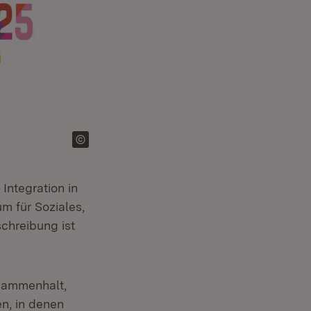
Integration in
m für Soziales,
chreibung ist
usammenhalt,
en, in denen