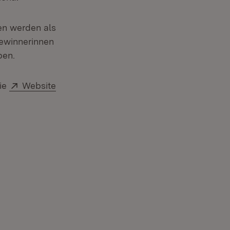
en werden als
ewinnerinnen
ben.
Extern:
die
Website