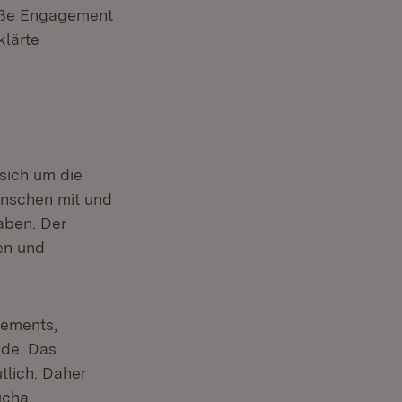
roße Engagement
klärte
 sich um die
nschen mit und
aben. Der
nen und
gements,
nde. Das
tlich. Daher
ucha.