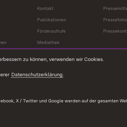
Kontakt
Pressemitt
Publikationen
Pressefoto
Förderaufrufe
Pressekont
hen
Mediathek
t
Veranstaltungen
erbessern zu können, verwenden wir Cookies.
en
RSS
ement
serer
Datenschutzerklärung
.
 Pflege
ebook, X / Twitter und Google werden auf der gesamten Webs
Kontakt
Datenschutz
Erklärung zur Barrierefreiheit