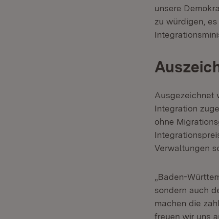
unsere Demokrat
zu würdigen, es
Integrationsmin
Auszeich
Ausgezeichnet we
Integration zu
ohne Migration
Integrationspre
Verwaltungen s
„Baden-Württem
sondern auch d
machen die zahlr
freuen wir uns a