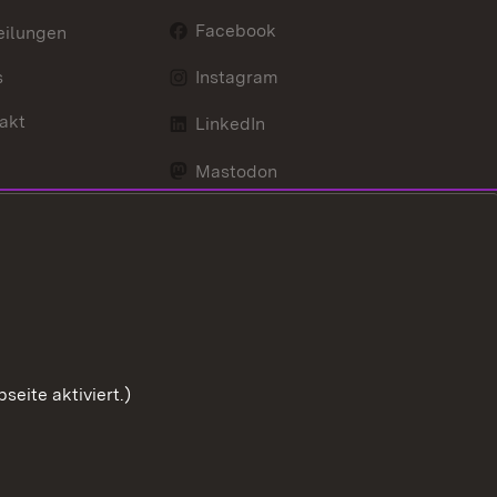
Facebook
eilungen
s
Instagram
akt
LinkedIn
Mastodon
Youtube
eite aktiviert.)
Zum Sei
Benutzungshinweise
Impressum
Cookies