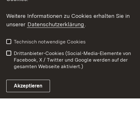
Youtube
Weitere Informationen zu Cookies erhalten Sie in
Zum 
unserer
Datenschutzerklärung
.
Kontakt
Datenschutz
Erklärung zur
Benutzungshinweise
Technisch notwendige Cookies
Barrierefreiheit
Drittanbieter-Cookies (Social-Media-Elemente von
Impressum
Cookies
Facebook, X / Twitter und Google werden auf der
gesamten Webseite aktiviert.)
Akzeptieren
Link zum Landesportal