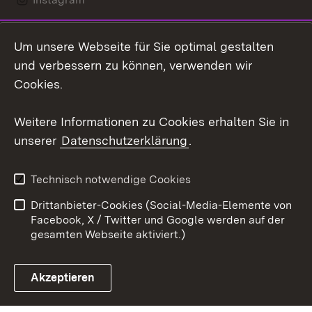
LinkedIn
Um unsere Webseite für Sie optimal gestalten
Mastodon
und verbessern zu können, verwenden wir
Cookies.
Youtube
Weitere Informationen zu Cookies erhalten Sie in
Zum 
unserer
Datenschutzerklärung
.
Kontakt
Datenschutz
Erklärung zur
Benutzungshinweise
Technisch notwendige Cookies
Barrierefreiheit
Drittanbieter-Cookies (Social-Media-Elemente von
Impressum
Cookies
Facebook, X / Twitter und Google werden auf der
gesamten Webseite aktiviert.)
Akzeptieren
Link zum Landesportal