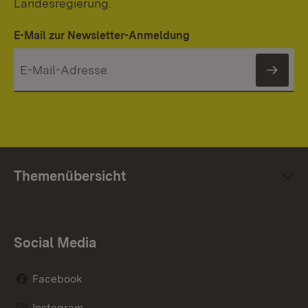
Landesregierung.
E-Mail zur Newsletter-Anmeldung
News
Themenübersicht
Social Media
Facebook
Instagram