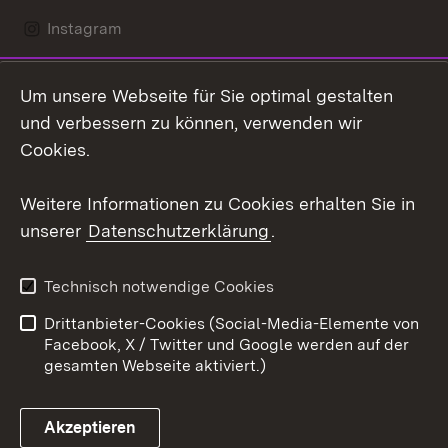
Instagram
LinkedIn
Um unsere Webseite für Sie optimal gestalten
Mastodon
und verbessern zu können, verwenden wir
Cookies.
Youtube
Weitere Informationen zu Cookies erhalten Sie in
Zum 
unserer
Datenschutzerklärung
.
Kontakt
Datenschutz
Erklärung zur
Benutzungshinweise
Technisch notwendige Cookies
Barrierefreiheit
Drittanbieter-Cookies (Social-Media-Elemente von
Impressum
Cookies
Facebook, X / Twitter und Google werden auf der
gesamten Webseite aktiviert.)
Akzeptieren
Link zum Landesportal