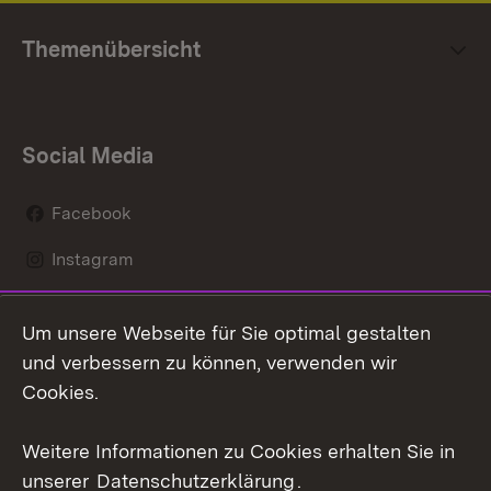
Themenübersicht
Social Media
Facebook
Instagram
LinkedIn
Um unsere Webseite für Sie optimal gestalten
Mastodon
und verbessern zu können, verwenden wir
Cookies.
Youtube
Weitere Informationen zu Cookies erhalten Sie in
Zum 
unserer
Datenschutzerklärung
.
Kontakt
Datenschutz