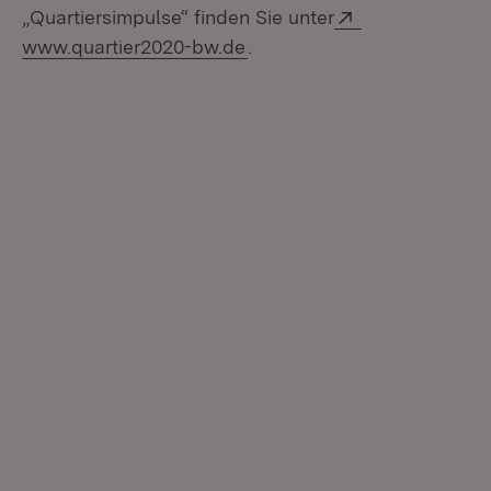
Extern:
„Quartiersimpulse“ finden Sie unter
(Öffnet in neuem Fenster)
www.quartier2020-bw.de
.