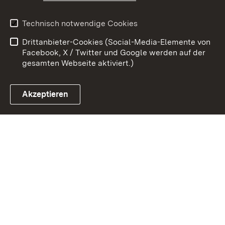
Erklärung zur
Benutzungshinweise
Technisch notwendige Cookies
Barrierefreiheit
Drittanbieter-Cookies (Social-Media-Elemente von
Impressum
Cookies
Facebook, X / Twitter und Google werden auf der
gesamten Webseite aktiviert.)
Akzeptieren
Link zum Landesportal