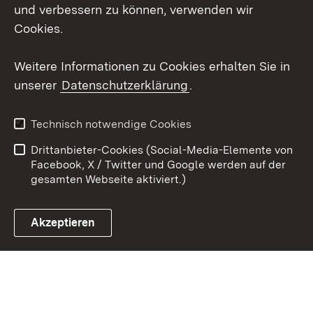
Mastodon
und verbessern zu können, verwenden wir
Cookies.
Youtube
Weitere Informationen zu Cookies erhalten Sie in
Zum 
unserer
Datenschutzerklärung
.
Kontakt
Datenschutz
Erklärung zur
Benutzungshinweise
Technisch notwendige Cookies
Barrierefreiheit
Drittanbieter-Cookies (Social-Media-Elemente von
Impressum
Cookies
Facebook, X / Twitter und Google werden auf der
gesamten Webseite aktiviert.)
Akzeptieren
Link zum Landesportal