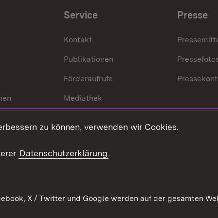
Service
Presse
Kontakt
Pressemitt
Publikationen
Pressefoto
Förderaufrufe
Pressekont
hen
Mediathek
t
Veranstaltungen
erbessern zu können, verwenden wir Cookies.
en
RSS
ement
serer
Datenschutzerklärung
.
 Pflege
ebook, X / Twitter und Google werden auf der gesamten Webs