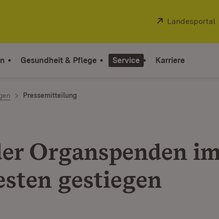
Extern:
Landesportal
on
Gesundheit & Pflege
Service
Karriere
ngen
Pressemitteilung
der Organspenden i
sten gestiegen