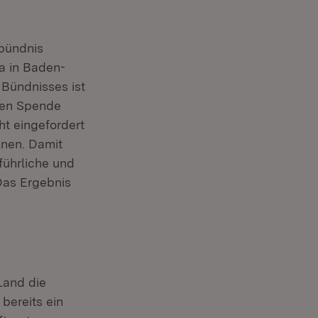
sbündnis
a in Baden-
 Bündnisses ist
chen Spende
ht eingefordert
lnen. Damit
sführliche und
Das Ergebnis
Land die
bereits ein