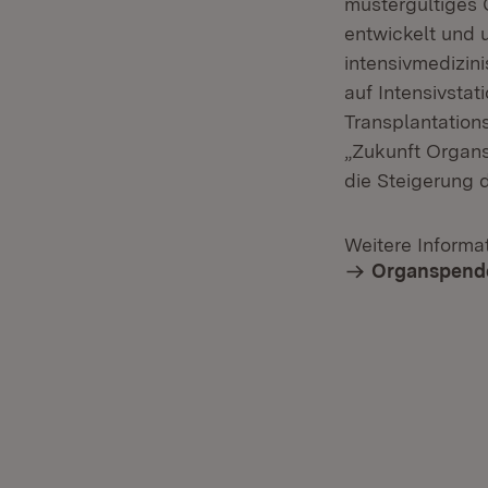
mustergültiges 
entwickelt und 
intensivmedizin
auf Intensivstat
Transplantations
„Zukunft Organs
die Steigerung 
Weitere Informa
Organspend