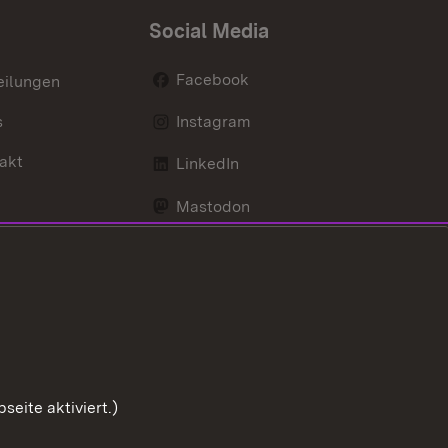
Social Media
Facebook
eilungen
s
Instagram
akt
LinkedIn
Mastodon
Youtube
eite aktiviert.)
Zum Sei