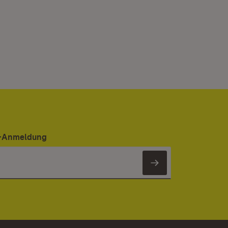
er-Anmeldung
Newsletter 