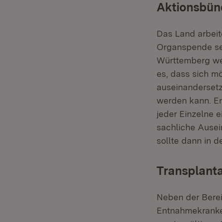
Aktionsbün
Das Land arbeit
Organspende sei
Württemberg wei
es, dass sich m
auseinandersetze
werden kann. En
jeder Einzelne e
sachliche Ause
sollte dann in 
Transplanta
Neben der Berei
Entnahmekranken