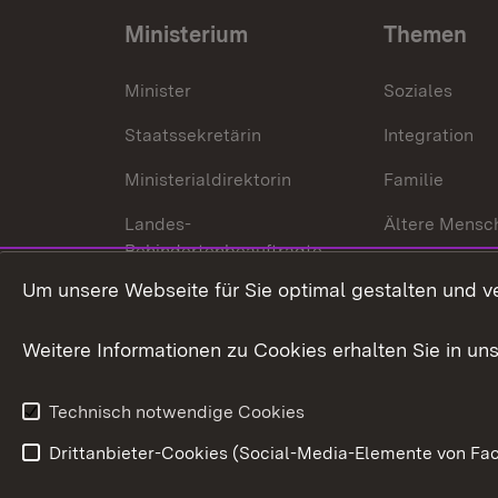
Ministerium
Themen
Minister
Soziales
Staatssekretärin
Integration
Ministerialdirektorin
Familie
Landes-
Ältere Mensc
Behindertenbeauftragte
Menschen mi
Um unsere Webseite für Sie optimal gestalten und v
Bürgerreferent
Behinderung
Karriere
Bürgerengag
Weitere Informationen zu Cookies erhalten Sie in un
Anfahrt
Gesundheit &
Technisch notwendige Cookies
Drittanbieter-Cookies (Social-Media-Elemente von Fac