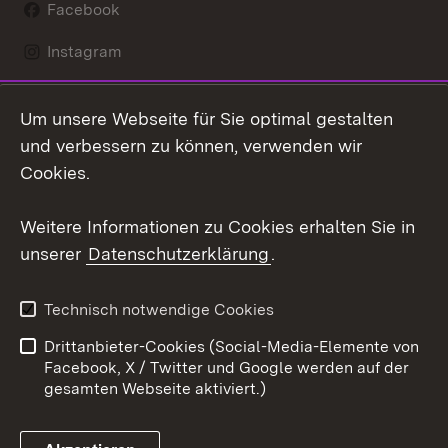
Facebook
Instagram
LinkedIn
Um unsere Webseite für Sie optimal gestalten
Mastodon
und verbessern zu können, verwenden wir
Cookies.
Youtube
Weitere Informationen zu Cookies erhalten Sie in
Zum 
unserer
Datenschutzerklärung
.
Kontakt
Datenschutz
Erklärung zur
Benutzungshinweise
Technisch notwendige Cookies
Barrierefreiheit
Drittanbieter-Cookies (Social-Media-Elemente von
Impressum
Cookies
Facebook, X / Twitter und Google werden auf der
gesamten Webseite aktiviert.)