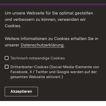
LinkedIn
Um unsere Webseite für Sie optimal gestalten
Mastodon
und verbessern zu können, verwenden wir
Cookies.
Youtube
Weitere Informationen zu Cookies erhalten Sie in
Zum 
unserer
Datenschutzerklärung
.
Kontakt
Datenschutz
Erklärung zur
Benutzungshinweise
Technisch notwendige Cookies
Barrierefreiheit
Drittanbieter-Cookies (Social-Media-Elemente von
Impressum
Cookies
Facebook, X / Twitter und Google werden auf der
gesamten Webseite aktiviert.)
Akzeptieren
Link zum Landesportal