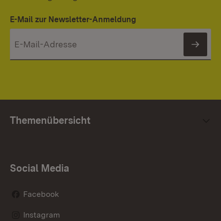
E-Mail zur Newsletter-Anmeldung
News
Themenübersicht
Social Media
Facebook
Instagram