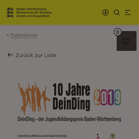
Zum Inhalt springen
Link zur Startseite
0
Warenko
Publikationen
Zurück zur Liste