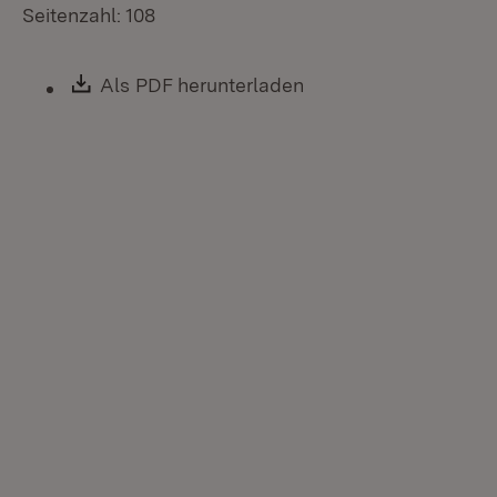
Seitenzahl: 108
Download:
Als PDF herunterladen
(Öffnet in neuem Fen