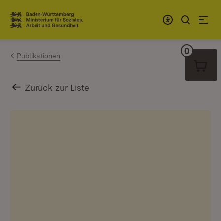
Zum Inhalt springen
Link zur Startseite
0
Warenko
Publikationen
Zurück zur Liste