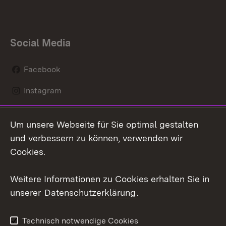
Social Media
Facebook
Instagram
LinkedIn
Um unsere Webseite für Sie optimal gestalten
Mastodon
und verbessern zu können, verwenden wir
Cookies.
Youtube
Weitere Informationen zu Cookies erhalten Sie in
Zum 
unserer
Datenschutzerklärung
.
Kontakt
Datenschutz
Erklärung zur
Benutzungshinweise
Technisch notwendige Cookies
Barrierefreiheit