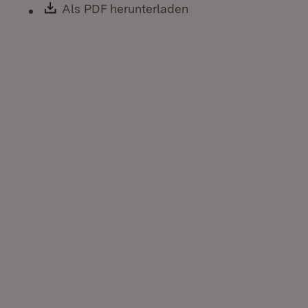
Download:
Als PDF herunterladen
(Öffnet in neuem Fen