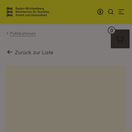
Zum Inhalt springen
Link zur Startseite
0
Warenko
Publikationen
Zurück zur Liste