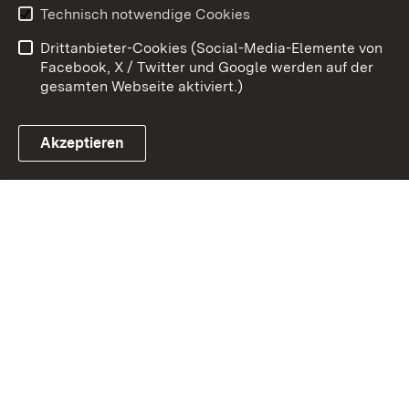
Erklärung zur
Benutzungshinweise
Technisch notwendige Cookies
Barrierefreiheit
Drittanbieter-Cookies (Social-Media-Elemente von
Impressum
Cookies
Facebook, X / Twitter und Google werden auf der
gesamten Webseite aktiviert.)
Akzeptieren
Link zum Landesportal