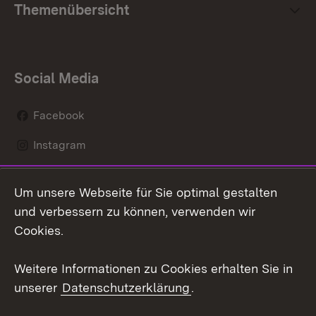
Themenübersicht
Social Media
Facebook
Instagram
LinkedIn
Um unsere Webseite für Sie optimal gestalten
Mastodon
und verbessern zu können, verwenden wir
Cookies.
Youtube
Weitere Informationen zu Cookies erhalten Sie in
Zum 
unserer
Datenschutzerklärung
.
Kontakt
Datenschutz