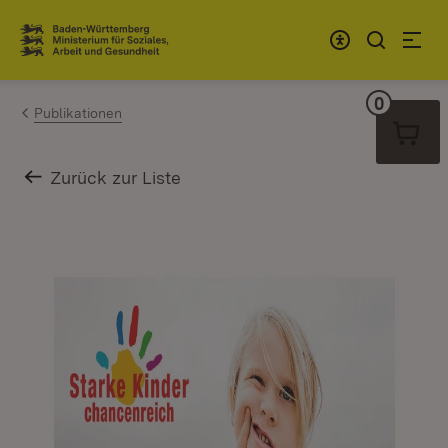
Zum Inhalt springen
Link zur Startseite
0
Warenko
Publikationen
Zurück zur Liste