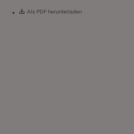
Download:
Als PDF herunterladen
(Öffnet in neuem Fen