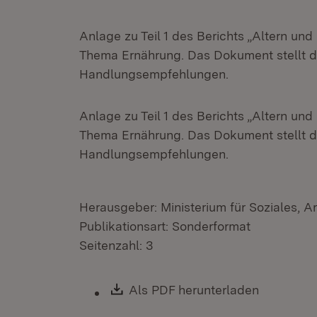
Anlage zu Teil 1 des Berichts „Altern u
Thema Ernährung. Das Dokument stellt da
Handlungsempfehlungen.
Anlage zu Teil 1 des Berichts „Altern u
Thema Ernährung. Das Dokument stellt da
Handlungsempfehlungen.
Herausgeber: Ministerium für Soziales, A
Publikationsart: Sonderformat
Seitenzahl: 3
Download:
Als PDF herunterladen
(Öffnet i