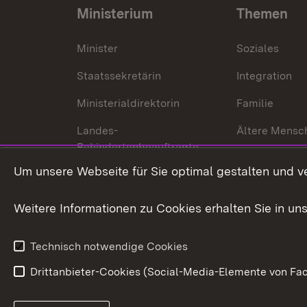
Ministerium
Themen
Minister
Soziales
Staatssekretärin
Integration
Ministerialdirektorin
Familie
Landes-
Ältere Mensc
Behindertenbeauftragte
Menschen mi
Um unsere Webseite für Sie optimal gestalten und v
Bürgerreferent
Behinderung
Karriere
Bürgerengag
Weitere Informationen zu Cookies erhalten Sie in un
Anfahrt
Gesundheit &
Technisch notwendige Cookies
Drittanbieter-Cookies (Social-Media-Elemente von Fac