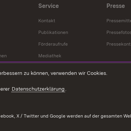
Service
Presse
Kontakt
Pressemitt
Publikationen
Pressefoto
Förderaufrufe
Pressekont
hen
Mediathek
t
Veranstaltungen
erbessern zu können, verwenden wir Cookies.
en
RSS
ement
serer
Datenschutzerklärung
.
 Pflege
ebook, X / Twitter und Google werden auf der gesamten Webs
Kontakt
Datenschutz
Erklärung zur Barrierefreiheit