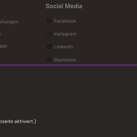
Social Media
Facebook
eilungen
s
Instagram
akt
LinkedIn
Mastodon
Youtube
eite aktiviert.)
Zum Sei
Benutzungshinweise
Impressum
Cookies