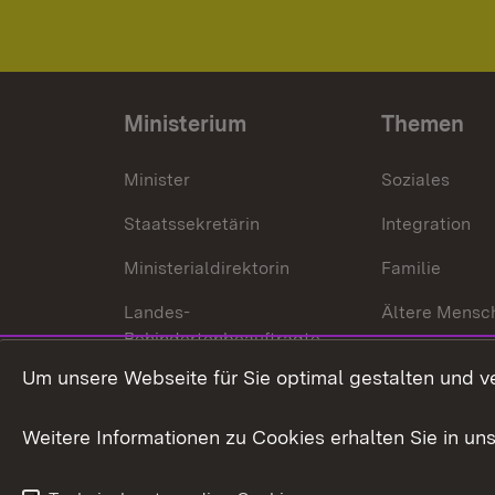
Ministerium
Themen
Minister
Soziales
Staatssekretärin
Integration
Ministerialdirektorin
Familie
Landes-
Ältere Mensc
Behindertenbeauftragte
Menschen mi
Um unsere Webseite für Sie optimal gestalten und v
Bürgerreferent
Behinderung
Karriere
Bürgerengag
Weitere Informationen zu Cookies erhalten Sie in un
Anfahrt
Gesundheit &