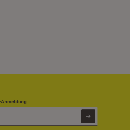
er-Anmeldung
Newsletter 