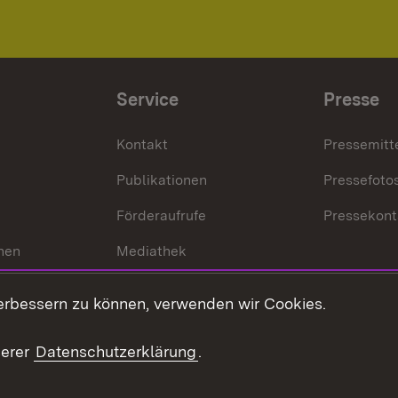
Service
Presse
Kontakt
Pressemitt
Publikationen
Pressefoto
Förderaufrufe
Pressekont
hen
Mediathek
t
Veranstaltungen
erbessern zu können, verwenden wir Cookies.
en
RSS
ement
serer
Datenschutzerklärung
.
 Pflege