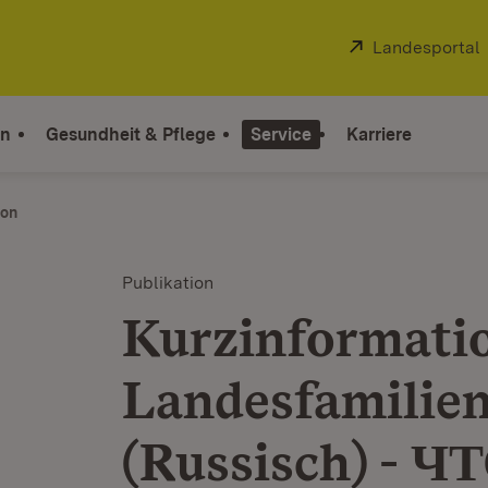
Extern:
Landesportal
on
Gesundheit & Pflege
Service
Karriere
ion
Publikation
Kurzinformati
Landesfamilie
(Russisch) - 