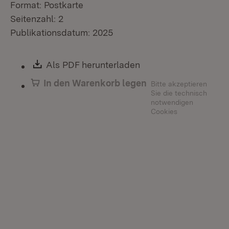
Format: Postkarte
Seitenzahl: 2
Publikationsdatum: 2025
Download:
Als PDF herunterladen
(Öffnet in neuem Fen
In den Warenkorb legen
Bitte akzeptieren
Sie die technisch
notwendigen
Cookies