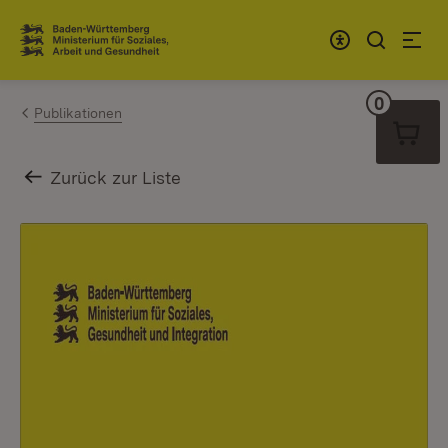
Zum Inhalt springen
Link zur Startseite
0
Warenko
Publikationen
Zurück zur Liste