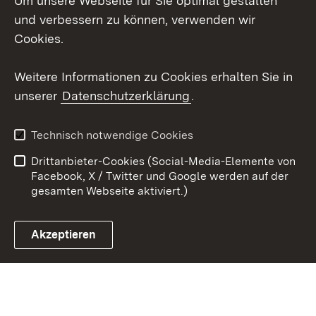
Um unsere Webseite für Sie optimal gestalten
Mastodon
und verbessern zu können, verwenden wir
Cookies.
Youtube
Weitere Informationen zu Cookies erhalten Sie in
Zum 
unserer
Datenschutzerklärung
.
Kontakt
Datenschutz
Erklärung zur
Benutzungshinweise
Technisch notwendige Cookies
Barrierefreiheit
Drittanbieter-Cookies (Social-Media-Elemente von
Impressum
Cookies
Facebook, X / Twitter und Google werden auf der
gesamten Webseite aktiviert.)
Akzeptieren
Link zum Landesportal