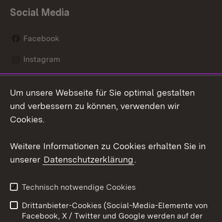
Social Media
Facebook
Instagram
LinkedIn
Um unsere Webseite für Sie optimal gestalten
Mastodon
und verbessern zu können, verwenden wir
Cookies.
Youtube
Weitere Informationen zu Cookies erhalten Sie in
Zum 
unserer
Datenschutzerklärung
.
Kontakt
Datenschutz
Erklärung zur
Benutzungshinweise
Technisch notwendige Cookies
Barrierefreiheit
Drittanbieter-Cookies (Social-Media-Elemente von
Impressum
Cookies
Facebook, X / Twitter und Google werden auf der