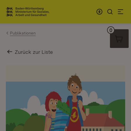
Zum Inhalt springen
Link zur Startseite
0
Warenko
Publikationen
Zurück zur Liste