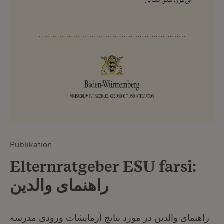
Publikation
Elternratgeber ESU farsi:
راهنمای والدین
راهنمای والدین در مورد نتایج آزمايشات ورودی مدرسه