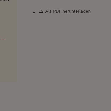
Download:
Als PDF herunterladen
(Öffnet i