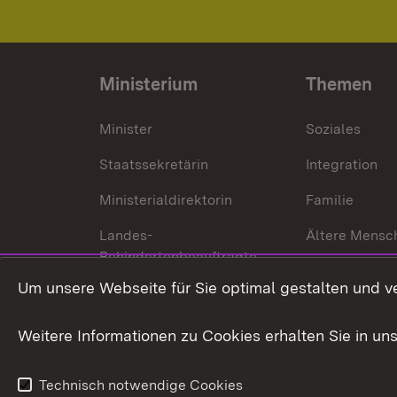
Ministerium
Themen
Minister
Soziales
Staatssekretärin
Integration
Ministerialdirektorin
Familie
Landes-
Ältere Mensc
Behindertenbeauftragte
Menschen mi
Um unsere Webseite für Sie optimal gestalten und v
Bürgerreferent
Behinderung
Karriere
Bürgerengag
Weitere Informationen zu Cookies erhalten Sie in un
Anfahrt
Gesundheit &
Technisch notwendige Cookies