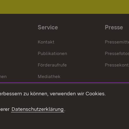
Service
Presse
Kontakt
Pressemitt
Publikationen
Pressefoto
Förderaufrufe
Pressekont
hen
Mediathek
t
Veranstaltungen
erbessern zu können, verwenden wir Cookies.
en
RSS
ement
serer
Datenschutzerklärung
.
 Pflege