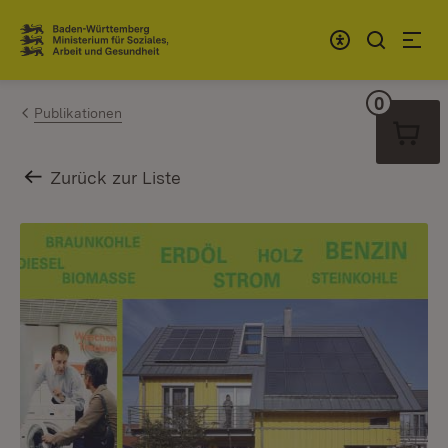
Zum Inhalt springen
Link zur Startseite
0
Warenko
Publikationen
Zurück zur Liste