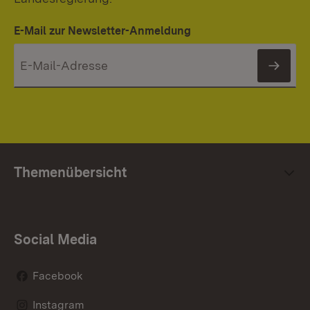
E-Mail zur Newsletter-Anmeldung
News
Themenübersicht
Social Media
Facebook
Instagram