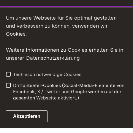
LinkedIn
Um unsere Webseite für Sie optimal gestalten
Mastodon
und verbessern zu können, verwenden wir
Cookies.
Youtube
Weitere Informationen zu Cookies erhalten Sie in
Zum 
unserer
Datenschutzerklärung
.
Kontakt
Datenschutz
Erklärung zur
Benutzungshinweise
Technisch notwendige Cookies
Barrierefreiheit
Drittanbieter-Cookies (Social-Media-Elemente von
Impressum
Cookies
Facebook, X / Twitter und Google werden auf der
gesamten Webseite aktiviert.)
Akzeptieren
Link zum Landesportal