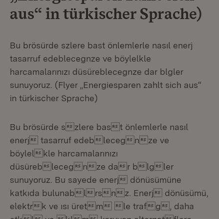
aus“ in türkischer Sprache)
Bu brösürde szlere bast önlemlerle nasıl enerj
tasarruf edeblecegnze ve böylelkle
harcamalarınızı düsüreblecegnze dar blgler
sunuyoruz. (Flyer „Energiesparen zahlt sich aus“
in türkischer Sprache)
Bu brösürde szlere bast önlemlerle nasıl
enerj tasarruf edeblecegnze ve
böylelkle harcamalarınızı
düsüreblecegnze dar blgler
sunuyoruz. Bu sayede enerj dönüsümüne
katkıda bulunablrsnz. Enerj dönüsümü,
elektrk ve ısı üretm le trafg, daha