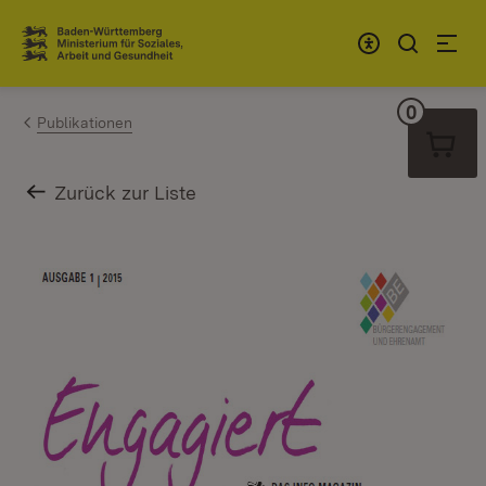
Zum Inhalt springen
Link zur Startseite
0
Warenko
Publikationen
Zurück zur Liste