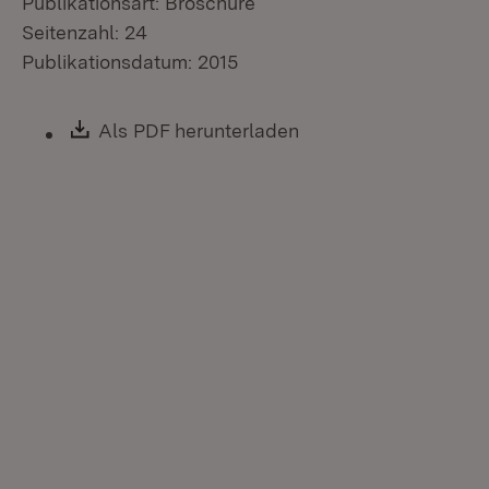
Publikationsart: Broschüre
Seitenzahl: 24
Publikationsdatum: 2015
Download:
Als PDF herunterladen
(Öffnet in neuem Fen