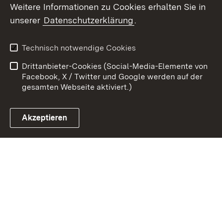
Weitere Informationen zu Cookies erhalten Sie in
Zum 
unserer
Datenschutzerklärung
.
Kontakt
Datenschutz
Erklärung zur
Benutzungshinweise
Technisch notwendige Cookies
Barrierefreiheit
Drittanbieter-Cookies (Social-Media-Elemente von
Impressum
Cookies
Facebook, X / Twitter und Google werden auf der
gesamten Webseite aktiviert.)
Akzeptieren
Link zum Landesportal