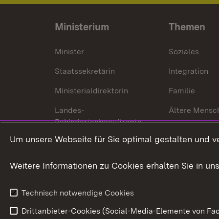
Ministerium
Themen
Minister
Soziales
Staatssekretärin
Integration
Ministerialdirektorin
Familie
Landes-
Ältere Mensc
Behindertenbeauftragte
Menschen mi
Um unsere Webseite für Sie optimal gestalten und v
Bürgerreferent
Behinderung
Karriere
Bürgerengag
Weitere Informationen zu Cookies erhalten Sie in un
Anfahrt
Gesundheit &
Technisch notwendige Cookies
Drittanbieter-Cookies (Social-Media-Elemente von Fac