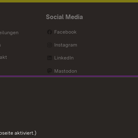
Social Media
Facebook
eilungen
s
Instagram
akt
LinkedIn
Mastodon
Youtube
eite aktiviert.)
Zum Sei