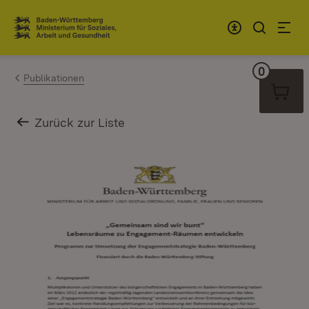
Zum Inhalt springen
Link zur Startseite
0
Warenko
Publikationen
Zurück zur Liste