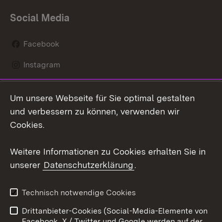
Social Media
Facebook
Instagram
LinkedIn
Um unsere Webseite für Sie optimal gestalten
Mastodon
und verbessern zu können, verwenden wir
Cookies.
Youtube
Weitere Informationen zu Cookies erhalten Sie in
Zum 
unserer
Datenschutzerklärung
.
Kontakt
Datenschutz
Erklärung zur
Benutzungshinweise
Technisch notwendige Cookies
Barrierefreiheit
Drittanbieter-Cookies (Social-Media-Elemente von
Impressum
Cookies
Facebook, X / Twitter und Google werden auf der