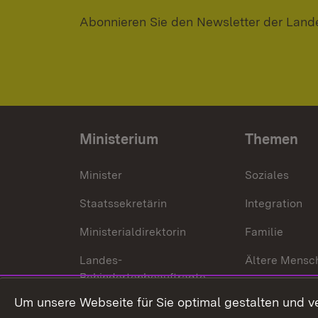
Abonnieren Sie den Newsletter der Land
Ministerium
Themen
Minister
Soziales
Staatssekretärin
Integration
Ministerialdirektorin
Familie
Landes-
Ältere Mensc
Behindertenbeauftragte
Menschen mi
Um unsere Webseite für Sie optimal gestalten und v
Bürgerreferent
Behinderung