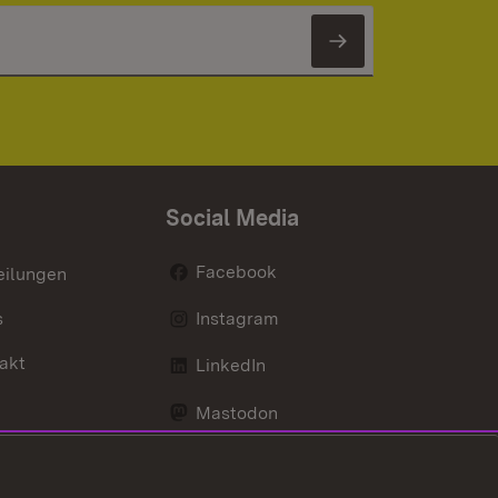
Newsletter 
Social Media
Facebook
eilungen
s
Instagram
akt
LinkedIn
Mastodon
Youtube