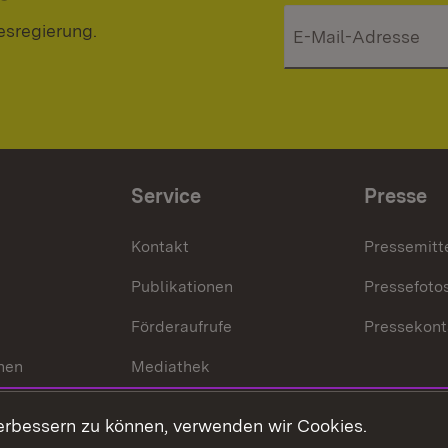
esregierung.
Service
Presse
Kontakt
Pressemitt
Publikationen
Pressefoto
Förderaufrufe
Pressekont
hen
Mediathek
t
Veranstaltungen
erbessern zu können, verwenden wir Cookies.
en
RSS