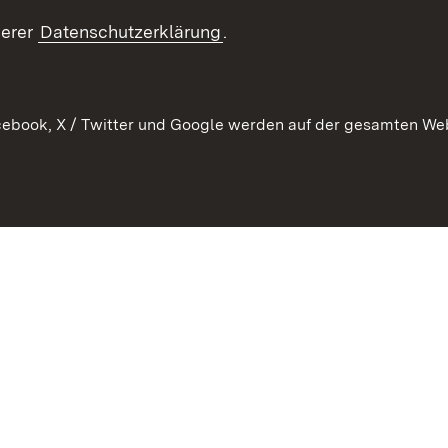
ement
serer
Datenschutzerklärung
.
 Pflege
ebook, X / Twitter und Google werden auf der gesamten Webs
Kontakt
Datenschutz
Erklärung zur Barrierefreiheit